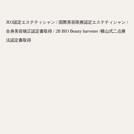
JEO認定エステティシャン / 国際美容医療認定エステティシャン /
全身美容矯正認定書取得 / 2B BIO Beauty harvester /横山式二点療
法認定書取得