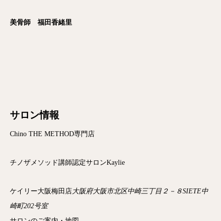
美骨師 福田香緒里
サロン情報
Chino THE METHOD専門店
チノザメソッド講師認定サロンKaylie
ケイリー大阪梅田店
大阪府大阪市北区中崎三丁目２－８
SIETE中
崎町202号室
サロンのご案内・地図